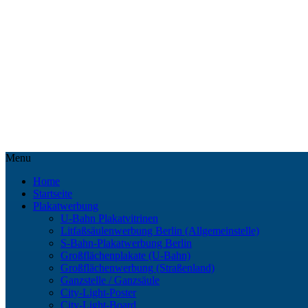
Menu
Home
Startseite
Plakatwerbung
U-Bahn Plakatvitrinen
Litfaßsäulenwerbung Berlin (Allgemeinstelle)
S-Bahn-Plakatwerbung Berlin
Großflächenplakate (U-Bahn)
Großflächenwerbung (Straßenland)
Ganzstelle / Ganzsäule
City-Light-Poster
City-Light-Board