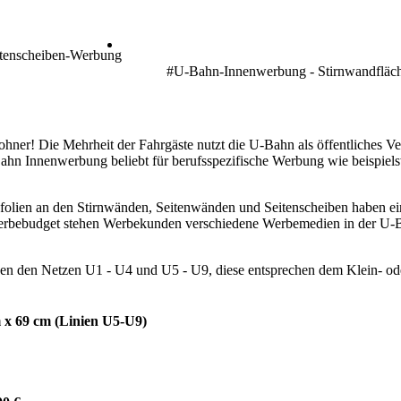
tenscheiben-Werbung
#U-Bahn-Innenwerbung - Stirnwandfläc
ner! Die Mehrheit der Fahrgäste nutzt die U-Bahn als öffentliches Ve
Bahn Innenwerbung beliebt für berufsspezifische Werbung wie beispiel
olien an den Stirnwänden, Seitenwänden und Seitenscheiben haben ei
 Werbebudget stehen Werbekunden verschiedene Werbemedien in der U-
den Netzen U1 - U4 und U5 - U9, diese entsprechen dem Klein- oder
m x 69 cm (Linien U5-U9)