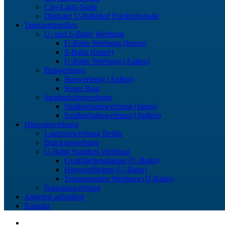
City-Light-Säule
Digitaler U-Bahnhof Friedrichstraße
Transportmedien
U- und S-Bahn Werbung
U-Bahn Werbung (Innen)
S-Bahn (Innen)
U-Bahn Werbung (Außen)
Buswerbung
Buswerbung (Außen)
Super Rear
Straßenbahnwerbung
Straßenbahnwerbung (Innen)
Straßenbahnwerbung (Außen)
Hinweiswerbung
Laternenwerbung Berlin
Brückenwerbung
U-Bahn Standort-Werbung
Großflächenplakate (U-Bahn)
Hinweisflächen (U-Bahn)
Treppenstufen Werbung (U-Bahn)
Bauzaunwerbung
Angebot anfordern
Kontakt