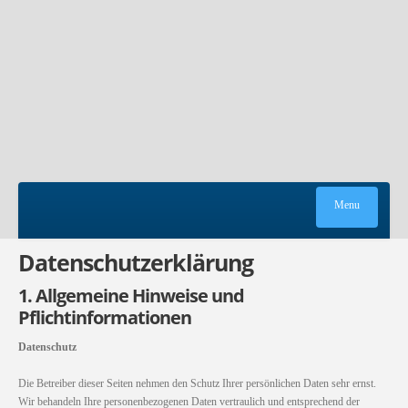
Menu
Datenschutzerklärung
HOME
1. Allgemeine Hinweise und
PLAKATWERBUNG
Pflichtinformationen
TRANSPORTMEDIEN
Datenschutz
HINWEISWERBUNG
ANGEBOT ANFORDERN
Die Betreiber dieser Seiten nehmen den Schutz Ihrer persönlichen Daten sehr ernst.
Wir behandeln Ihre personenbezogenen Daten vertraulich und entsprechend der
KONTAKT